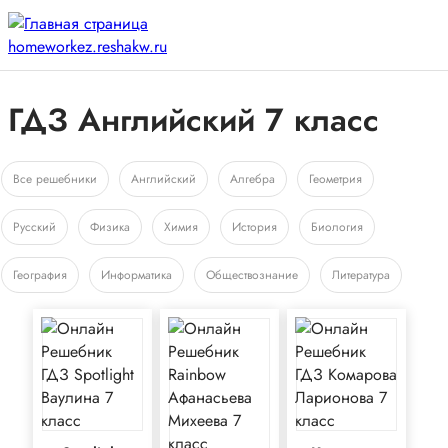
ГДЗ Английский 7 класс
Все решебники
Английский
Алгебра
Геометрия
Русский
Физика
Химия
История
Биология
География
Информатика
Обществознание
Литература