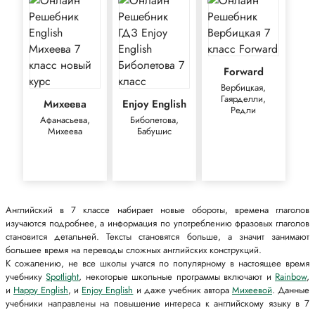
Forward
Вербицкая,
Гаярделли,
Михеева
Enjoy English
Редли
Афанасьева,
Биболетова,
Михеева
Бабушис
Английский в 7 классе набирает новые обороты, времена глаголов
изучаются подробнее, а информация по употреблению фразовых глаголов
становится детальней. Тексты становятся больше, а значит занимают
большее время на переводы сложных английских конструкций.
К сожалению, не все школы учатся по популярному в настоящее время
учебнику
Spotlight
, некоторые школьные программы включают и
Rainbow
,
и
Happy English
, и
Enjoy English
и даже учебник автора
Михеевой
. Данные
учебники направлены на повышение интереса к английскому языку в 7